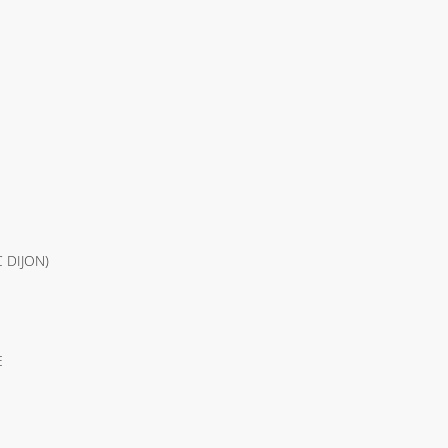
C DIJON)
E