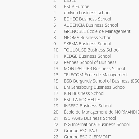
2
ESSEC
3
ESCP Europe
4
emlyon business school
5
EDHEC Business School
6
AUDENCIA Business School
7
GRENOBLE École de Management
8
NEOMA Business School
9
SKEMA Business School
10
TOULOUSE Business School
11
KEDGE Business School
12
Rennes School of Business
13
MONTPELLIER Business School
13
TELECOM École de Management
15
BSB Burgundy School of Business (ES
16
EM Strasbourg Business School
17
ICN Business School
18
ESC LA ROCHELLE
19
INSEEC Business School
20
École de Management de NORMANDI
21
ISC PARIS Business School
22
ISG International Business School
22
Groupe ESC PAU
22
Groupe ESC CLERMONT