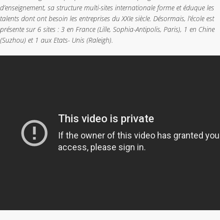
d’enseignement, sa structure multi-sites internationale forme et éduque les
talents dont ont besoin les entreprises du XXIe siècle. Désormais, l’école est
présente sur 6 sites : 3 en France (Lille, Sophia-Antipolis, Paris), 1 en Chine
(Suzhou) et 1 aux Etats- Unis (Raleigh).