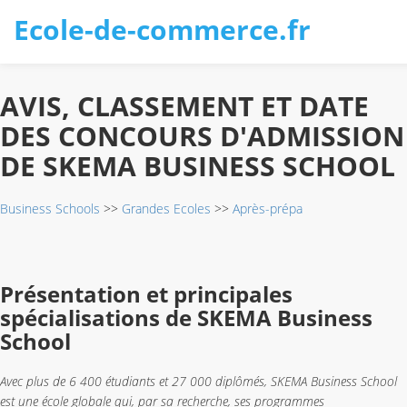
Ecole-de-commerce.fr
AVIS, CLASSEMENT ET DATE
DES CONCOURS D'ADMISSION
DE SKEMA BUSINESS SCHOOL
Business Schools
>>
Grandes Ecoles
>>
Après-prépa
Présentation et principales
spécialisations de SKEMA Business
School
Avec plus de 6 400 étudiants et 27 000 diplômés, SKEMA Business School
est une école globale qui, par sa recherche, ses programmes